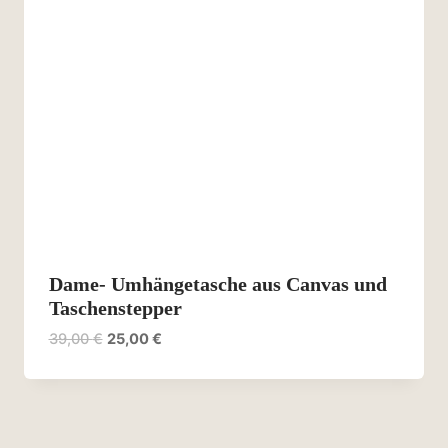
Dame- Umhängetasche aus Canvas und
Taschenstepper
Ursprünglicher
Aktueller
39,00
€
25,00
€
Preis
Preis
war:
ist:
39,00 €
25,00 €.