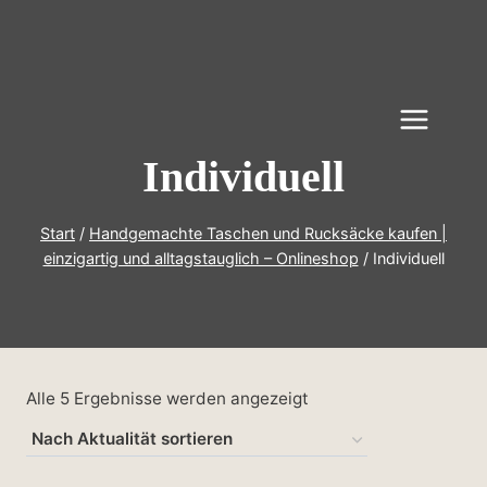
Zum
Inhalt
springen
Individuell
Start
/
Handgemachte Taschen und Rucksäcke kaufen |
einzigartig und alltagstauglich – Onlineshop
/
Individuell
Nach
Alle 5 Ergebnisse werden angezeigt
Aktualität
sortiert